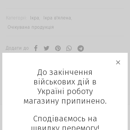
Категорії:
Ікра
,
Ікра в'ялена
,
Очікувана продукція
Додати до
До закінчення
військових дій в
Україні роботу
магазину припинено.
Сподіваємось на
Опис
швидку перемогу!