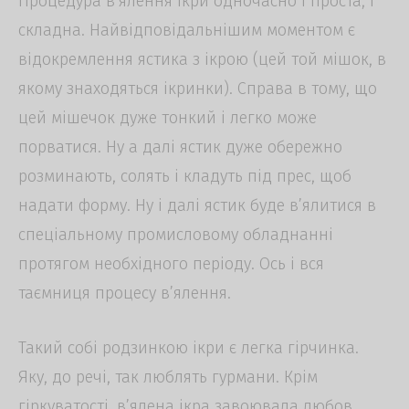
Процедура в’ялення ікри одночасно і проста, і
складна. Найвідповідальнішим моментом є
відокремлення ястика з ікрою (цей той мішок, в
якому знаходяться ікринки). Справа в тому, що
цей мішечок дуже тонкий і легко може
порватися. Ну а далі ястик дуже обережно
розминають, солять і кладуть під прес, щоб
надати форму. Ну і далі ястик буде в’ялитися в
спеціальному промисловому обладнанні
протягом необхідного періоду. Ось і вся
таємниця процесу в’ялення.
Такий собі родзинкою ікри є легка гірчинка.
Яку, до речі, так люблять гурмани. Крім
гіркуватості, в’ялена ікра завоювала любов