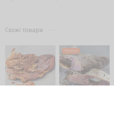
Схожі товари
Чекаємо
В’ялена ікра тріски
В’ялений лящ
за шт.
от
за 100 гр.
72
грн.
15
грн.