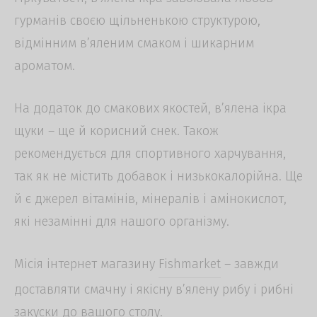
гурманів своєю щільненькою структурою,
відмінним в’яленим смаком і шикарним
ароматом.
На додаток до смакових якостей,
в’ялена ікра
щуки
– ще й корисний снек. Також
рекомендується для спортивного харчування,
так як не містить добавок і низькокалорійна. Ще
й є джерел вітамінів, мінералів і амінокислот,
які незамінні для нашого організму.
Місія інтернет магазину
Fishmarket
– завжди
доставляти смачну і якісну в’ялену рибу і рибні
закуски до вашого столу.