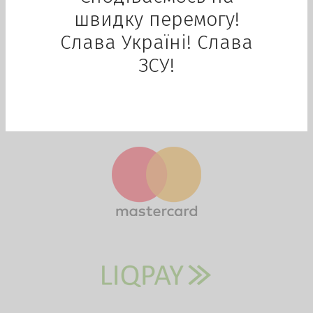
швидку перемогу!
платіжний сервіс LiqPay.
Слава Україні! Слава
ЗСУ!