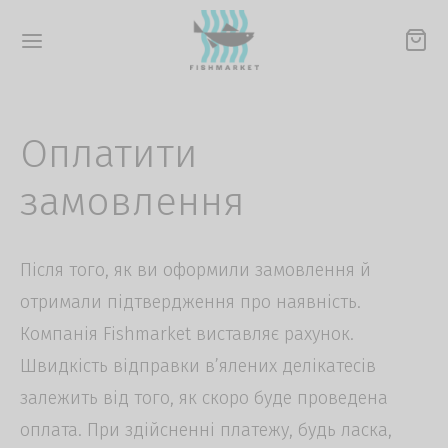
Оплатити
замовлення
Back
Back
Back
Back
Back
Після того, як ви оформили замовлення й
H-MARKET
НИЙ МАГАЗИН
А
ЗАМОВИТИ
ТАВКА ЗАМОВЛЕННЯ
отримали підтвердження про наявність.
 нас
лена риба
 в’ялена
рмити замовлення
ернення товарів
Компанія Fishmarket виставляє рахунок.
Швидкість відправки в’ялених делікатесів
тнерам
ікатеси
вона ікра
ата замовлення
залежить від того, як скоро буде проведена
оплата. При здійсненні платежу, будь ласка,
гуки
тавка замовлення