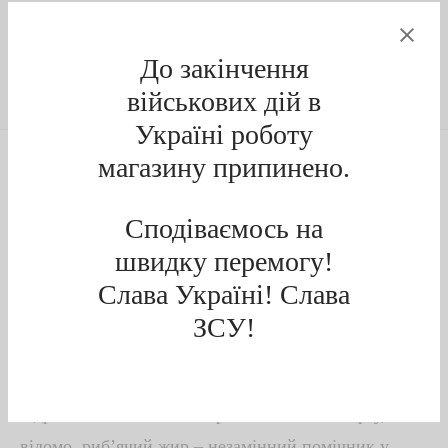
До закінчення
військових дій в
Україні роботу
магазину припинено.
Опис
Сподіваємось на
Додаткова інформація
швидку перемогу!
Слава Україні! Слава
1
Відгуки
ЗСУ!
В’ялена чехоня
–
це надзвичайно смачна і корисна
рибка. Для неї характерний солодкий смак. Її м’ясо
відрізняється багатою жирністю.
У свою чергу
, як
відомо, риб’ячий жир
–
незамінний помічник у