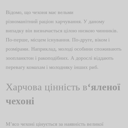
Відомо, що чехоня має вельми
різноманітний
раціон харчування
.
У даному
випадку
він визначається цілою низкою чинників.
По-перше, місцем існування. По-друге, віком і
розмірами. Наприклад, молоді особини споживають
зоопланктон і ракоподібних. А дорослі віддають
перевагу комахам і молодняку ​​інших риб.
Харчова цінність в
‘яленої
чехоні
М’ясо чехоні цінується за наявність великої