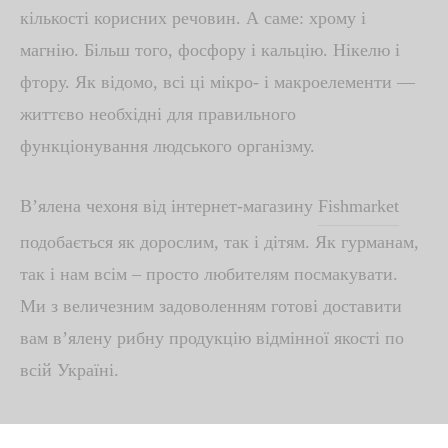
кількості корисних речовин. А саме: хрому і
магнію. Більш того, фосфору і кальцію. Нікелю і
фтору. Як відомо, всі ці мікро- і макроелементи —
життєво необхідні для правильного
функціонування людського організму.
В’ялена чехоня від інтернет-магазину
Fishmarket
подобається як дорослим, так і дітям. Як гурманам,
так і нам всім
–
просто любителям посмакувати.
Ми з величезним задоволенням готові доставити
вам в’ялену рибну продукцію відмінної якості по
всій Україні.