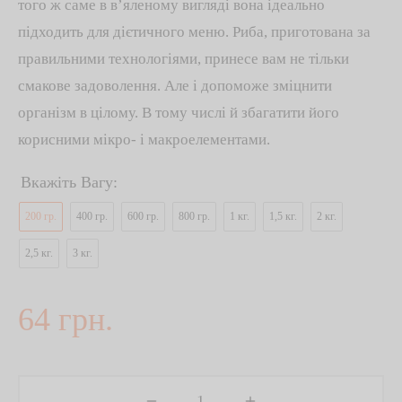
того ж саме в в’яленому вигляді вона ідеально
підходить для дієтичного меню. Риба, приготована за
правильними технологіями, принесе вам не тільки
смакове задоволення. Але і допоможе зміцнити
організм в цілому. В тому числі й збагатити його
корисними мікро- і макроелементами.
Вкажіть Вагу:
200 гр.
400 гр.
600 гр.
800 гр.
1 кг.
1,5 кг.
2 кг.
2,5 кг.
3 кг.
64
грн.