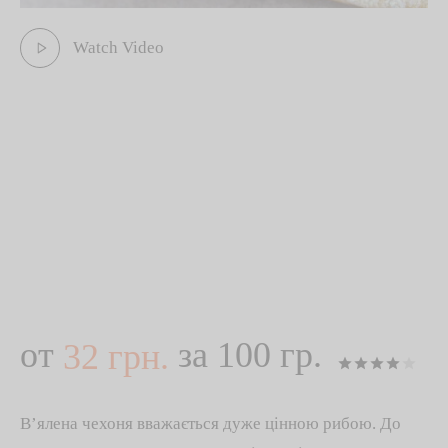
Watch Video
от
за 100 гр.
32
грн.
Рей
В’ялена чехоня вважається дуже цінною рибою. До