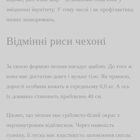
зміцненні імунітету. У тому числі і як профілактика
інших захворювань.
Відмінні риси чехоні
За своєю формою чехоня нагадує шаблю. До того ж
вона має достатню довге і вузьке тіло. Як правило,
дорослі особини важать в середньому 0,6 кг. А ось
їх довжина становить приблизно 40 см.
Цікаво, що чехоня має сріблясто-білий окрас з
перламутровим відблиском. Через наявність
гуаніну, її луска має властивість заломлення світла.