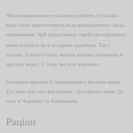
Чехоня вважається
унікальною рибою
. Оскільки
вона легко пристосовується до різноманітних місць
проживання. Цей представник
сімейства коропових
може існувати як в холодних водоймах. Так і
теплих. З іншого боку, чехоня широко поширена в
прісних водах. У тому числі й морських.
Головним ареалом її проживання є басейни морів.
Тут мова йде про Каспійське і Балтійське моря. До
того ж Чорному та Азовському.
Раціон